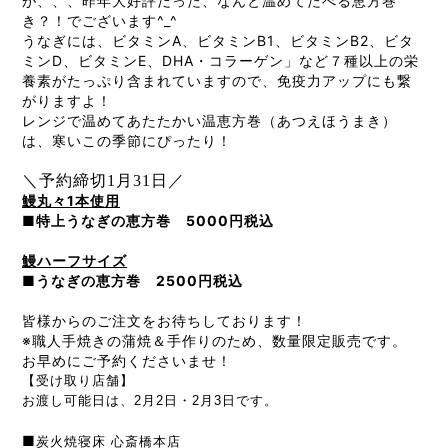
が、、、昨年大好評だった、なんと温めてたべる恵方巻
き？！でございます^_^
うなぎには、ビタミンA、ビタミンB1、ビタミンB2、ビタ
ミンD、ビタミンE、DHA・コラーゲン」など７種以上の栄
養素がたっぷり含まれていますので、免疫力アップにも繋
がりますよ！
レンジで温めてあたたかい温恵方巻（あつえほうまき）
は、寒いこの季節にぴったり！
＼予約締切1月31日／
鰻丸々1本使用
■特上うなぎの恵方巻 5000円税込
鰻ハーフサイズ
■うなぎの恵方巻 2500円税込
皆様からのご注文をお待ちしております！
※職人手焼きの蒲焼＆手作りのため、数量限定販売です。
お早めにご予約くださいませ！
【受け取り店舗】
お渡し可能日は、2月2日・2月3日です。
■
炭火焼寝床 心斎橋本店