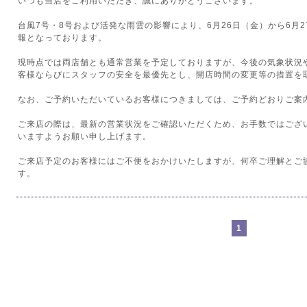
いつも当店をご利用いただき、誠にありがとうございます。
台風7号・8号および活発な雨雲の影響により、6月26日（金）から6月
報となっております。
現時点では両店舗とも通常営業を予定しておりますが、今後の気象状況
客様ならびにスタッフの安全を最優先とし、開店時間の変更等の措置を
なお、ご予約いただいているお客様につきましては、ご予約どおりご案
ご来店の際は、最新の営業状況をご確認いただくため、お手数ではござ
いますようお願い申し上げます。
ご来店予定のお客様にはご不便をおかけいたしますが、何卒ご理解とご
す。
1