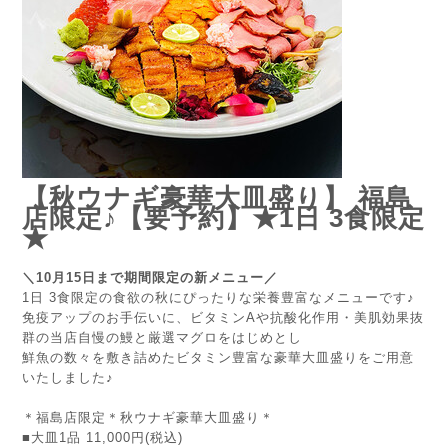
【秋ウナギ豪華大皿盛り】 福島
店限定♪【要予約】★1日 3食限定
★
＼10月15日まで期間限定の新メニュー／
1日 3食限定の食欲の秋にぴったりな栄養豊富なメニューです♪
免疫アップのお手伝いに、ビタミンAや抗酸化作用・美肌効果抜
群の当店自慢の鰻と厳選マグロをはじめとし
鮮魚の数々を敷き詰めたビタミン豊富な豪華大皿盛りをご用意
いたしました♪
＊福島店限定＊秋ウナギ豪華大皿盛り＊
■大皿1品 11,000円(税込)